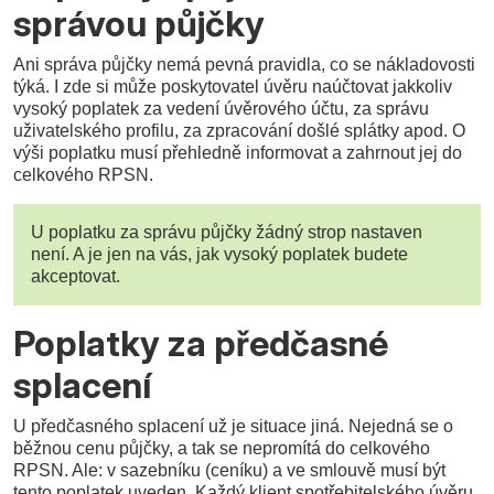
správou půjčky
Ani správa půjčky nemá pevná pravidla, co se nákladovosti
týká. I zde si může poskytovatel úvěru naúčtovat jakkoliv
vysoký poplatek za vedení úvěrového účtu, za správu
uživatelského profilu, za zpracování došlé splátky apod. O
výši poplatku musí přehledně informovat a zahrnout jej do
celkového RPSN.
U poplatku za správu půjčky žádný strop nastaven
není. A je jen na vás, jak vysoký poplatek budete
akceptovat.
Poplatky za předčasné
splacení
U předčasného splacení už je situace jiná. Nejedná se o
běžnou cenu půjčky, a tak se nepromítá do celkového
RPSN. Ale: v sazebníku (ceníku) a ve smlouvě musí být
tento poplatek uveden. Každý klient spotřebitelského úvěru