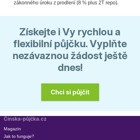
zákonného úroku z prodlení (8 % plus 2T repo).
Získejte i Vy rychlou a
flexibilní půjčku. Vyplňte
nezávaznou žádost ještě
dnes!
Chci si půjčit
Čínska-půjčka.cz
Magazín
Jak to funguje?