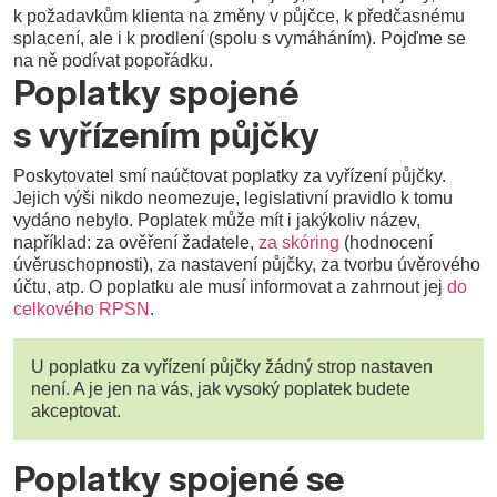
k požadavkům klienta na změny v půjčce, k předčasnému
splacení, ale i k prodlení (spolu s vymáháním). Pojďme se
na ně podívat popořádku.
Poplatky spojené
s vyřízením půjčky
Poskytovatel smí naúčtovat poplatky za vyřízení půjčky.
Jejich výši nikdo neomezuje, legislativní pravidlo k tomu
vydáno nebylo. Poplatek může mít i jakýkoliv název,
například: za ověření žadatele,
za skóring
(hodnocení
úvěruschopnosti), za nastavení půjčky, za tvorbu úvěrového
účtu, atp. O poplatku ale musí informovat a zahrnout jej
do
celkového RPSN
.
U poplatku za vyřízení půjčky žádný strop nastaven
není. A je jen na vás, jak vysoký poplatek budete
akceptovat.
Poplatky spojené se