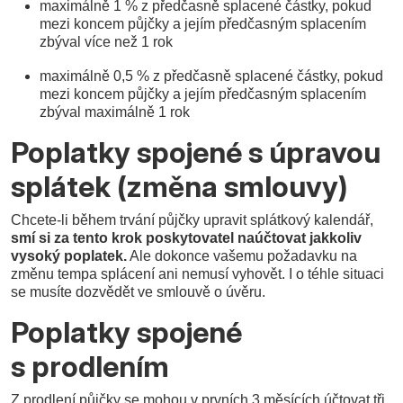
maximálně 1 % z předčasně splacené částky, pokud
mezi koncem půjčky a jejím předčasným splacením
zbýval více než 1 rok
maximálně 0,5 % z předčasně splacené částky, pokud
mezi koncem půjčky a jejím předčasným splacením
zbýval maximálně 1 rok
Poplatky spojené s úpravou
splátek (změna smlouvy)
Chcete-li během trvání půjčky upravit splátkový kalendář,
smí si za tento krok poskytovatel naúčtovat jakkoliv
vysoký poplatek.
Ale dokonce vašemu požadavku na
změnu tempa splácení ani nemusí vyhovět. I o téhle situaci
se musíte dozvědět ve smlouvě o úvěru.
Poplatky spojené
s prodlením
Z prodlení půjčky se mohou v prvních 3 měsících účtovat tři