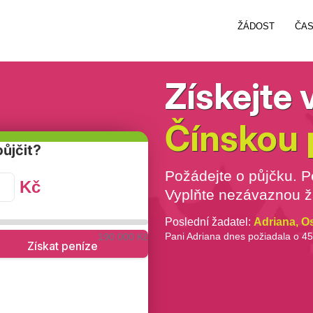
ŽÁDOST
ČAS
Získejte
Čínskou 
půjčit?
Požádejte o půjčku. P
Kč
Vyplňte nezávaznou ž
Poslední žadatel:
Adriana, O
Pani Adriana dnes požiadala o 4
190 000 Kč
Získat peníze