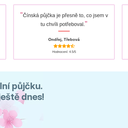
"
Čínská půjčka je přesně to, co jsem v
"
tu chvíli potřeboval.
Ondřej, Třebová
Hodnocení: 4.5/5
lní půjčku.
eště dnes!