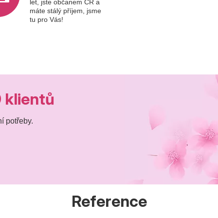
let, jste občanem ČR a
máte stálý příjem, jsme
tu pro Vás!
 klientů
í potřeby.
Reference