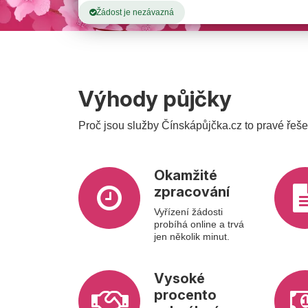
Žádost je nezávazná
Výhody půjčky
Proč jsou služby Čínskápůjčka.cz to pravé řeš
Okamžité
zpracování
Vyřízení žádosti
probíhá online a trvá
jen několik minut.
Vysoké
procento