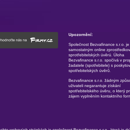
Upozornění:
Společnost Bezvafinance s.r.o. je
samostatným online zprostředko
sprotřebitelských úvěrú. Úloha
Bezvafinance s.r.o. spočívá v pro
žadatele (spotřebitele) s poskyto
spotřebitelských úvěrů.
Bezvafinance s.r.o. žádným způ
uživateli negarantuje získání
spotřebitelského úvěru, o který pr
zájem vyplněním kontaktního for
hto webových stránkách je společnost Bezvafinance s.r.o., která je dr