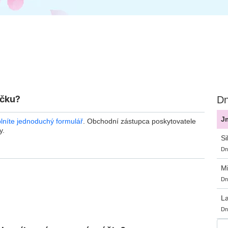
čku?
Dn
J
lníte jednoduchý formulář
. Obchodní zástupca poskytovatele
y.
Si
Dn
Mi
Dn
La
Dn