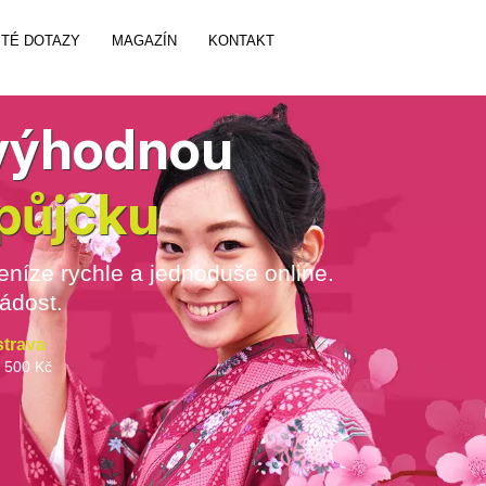
TÉ DOTAZY
MAGAZÍN
KONTAKT
 výhodnou
půjčku
eníze rychle a jednoduše online.
ádost.
strava
5 500 Kč