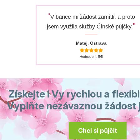
"
V bance mi žádost zamítli, a proto
"
jsem využila služby Čínské půjčky.
Matej, Ostrava
Hodnocení: 5/5
Získejte i Vy rychlou a flexibi
Vyplňte nezávaznou žádost j
Chci si půjčit