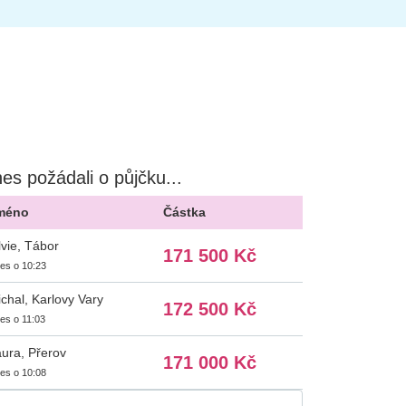
es požádali o půjčku...
méno
Částka
lvie, Tábor
171 500 Kč
es o 10:23
chal, Karlovy Vary
172 500 Kč
es o 11:03
ura, Přerov
171 000 Kč
es o 10:08