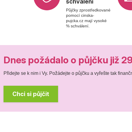
schválení
Půjčky zprostředkované
pomocí cinska-
pujcka.cz mají vysoké
% schválení.
Dnes požádalo o půjčku již 29
Přidejte se k nim i Vy. Požádejte o půjčku a vyřešte tak finančn
Chci si půjčit