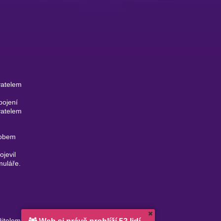
vatelem
pojení
vatelem
sobem
ojevil
muláře.
žitelem platné registrace České národní banky