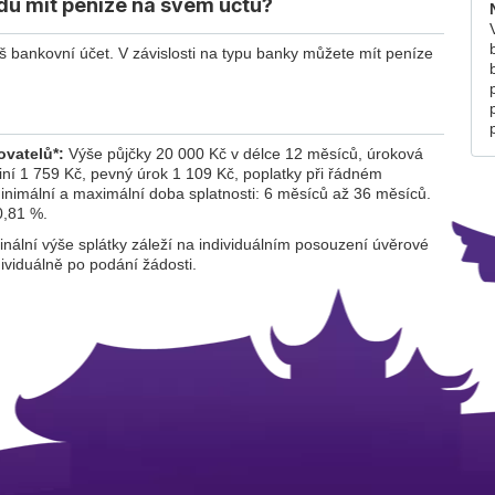
udu mít peníze na svém účtu?
 bankovní účet. V závislosti na typu banky můžete mít peníze
ovatelů*:
Výše půjčky 20 000 Kč v délce 12 měsíců, úroková
ní 1 759 Kč, pevný úrok 1 109 Kč, poplatky při řádném
inimální a maximální doba splatnosti: 6 měsíců až 36 měsíců.
0,81 %.
inální výše splátky záleží na individuálním posouzení úvěrové
viduálně po podání žádosti.