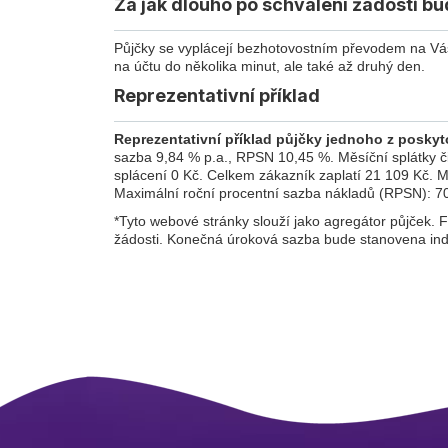
Za jak dlouho po schválení žádosti b
Půjčky se vyplácejí bezhotovostním převodem na Váš
na účtu do několika minut, ale také až druhý den.
Reprezentativní příklad
Reprezentativní příklad půjčky jednoho z poskyt
sazba 9,84 % p.a., RPSN 10,45 %. Měsíční splátky či
splácení 0 Kč. Celkem zákazník zaplatí 21 109 Kč. M
Maximální roční procentní sazba nákladů (RPSN): 7
*Tyto webové stránky slouží jako agregátor půjček. F
žádosti. Konečná úroková sazba bude stanovena indi