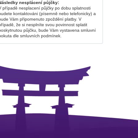
Následky nesplácení půjčky:
V případě nesplacení půjčky po dobu splatnosti
budete kontaktováni (písemně nebo telefonicky) a
bude Vám připomenuto zpoždění platby. V
případě, že si nesplníte svou povinnost splatit
poskytnutou půjčku, bude Vám vystavena smluvní
pokuta dle smluvních podmínek.