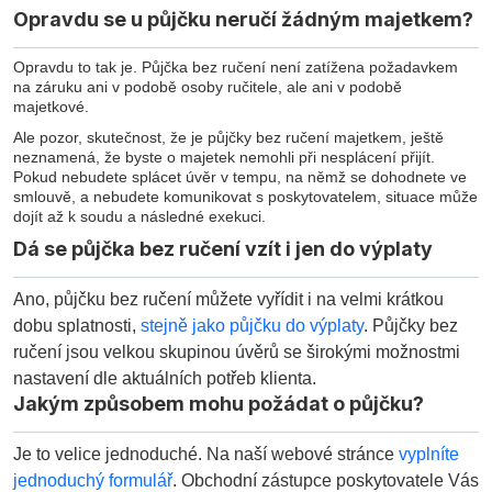
Opravdu se u půjčku neručí žádným majetkem?
Opravdu to tak je. Půjčka bez ručení není zatížena požadavkem
na záruku ani v podobě osoby ručitele, ale ani v podobě
majetkové.
Ale pozor, skutečnost, že je půjčky bez ručení majetkem, ještě
neznamená, že byste o majetek nemohli při nesplácení přijít.
Pokud nebudete splácet úvěr v tempu, na němž se dohodnete ve
smlouvě, a nebudete komunikovat s poskytovatelem, situace může
dojít až k soudu a následné exekuci.
Dá se půjčka bez ručení vzít i jen do výplaty
Ano, půjčku bez ručení můžete vyřídit i na velmi krátkou
dobu splatnosti,
stejně jako půjčku do výplaty
. Půjčky bez
ručení jsou velkou skupinou úvěrů se širokými možnostmi
nastavení dle aktuálních potřeb klienta.
Jakým způsobem mohu požádat o půjčku?
Je to velice jednoduché. Na naší webové stránce
vyplníte
jednoduchý formulář
. Obchodní zástupce poskytovatele Vás