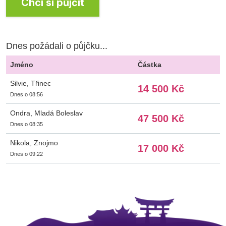
Chci si půjčit
Dnes požádali o půjčku...
Jméno
Částka
Silvie, Třinec
14 500 Kč
Dnes o 08:56
Ondra, Mladá Boleslav
47 500 Kč
Dnes o 08:35
Nikola, Znojmo
17 000 Kč
Dnes o 09:22