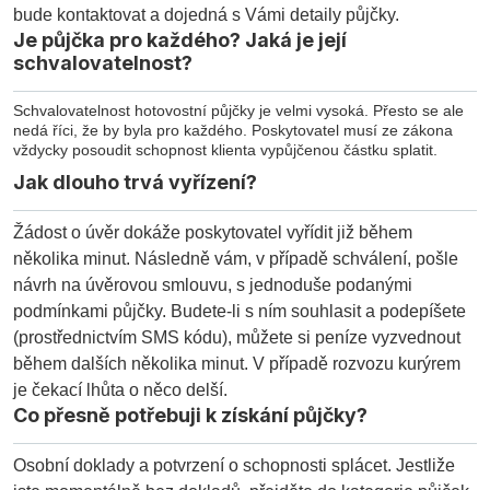
bude kontaktovat a dojedná s Vámi detaily půjčky.
Je půjčka pro každého? Jaká je její
schvalovatelnost?
Schvalovatelnost hotovostní půjčky je velmi vysoká. Přesto se ale
nedá říci, že by byla pro každého. Poskytovatel musí ze zákona
vždycky posoudit schopnost klienta vypůjčenou částku splatit.
Jak dlouho trvá vyřízení?
Žádost o úvěr dokáže poskytovatel vyřídit již během
několika minut. Následně vám, v případě schválení, pošle
návrh na úvěrovou smlouvu, s jednoduše podanými
podmínkami půjčky. Budete-li s ním souhlasit a podepíšete
(prostřednictvím SMS kódu), můžete si peníze vyzvednout
během dalších několika minut. V případě rozvozu kurýrem
je čekací lhůta o něco delší.
Co přesně potřebuji k získání půjčky?
Osobní doklady a potvrzení o schopnosti splácet. Jestliže