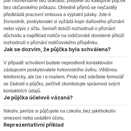
jste momentálně bez dokladů, přejděte do kategorie půjček
bez občanského průkazu. Ohledně příjmů se nejčastěji
předkládá pracovní smlouva a výplatní pásky. Jste-li
živnostník, poskytovatel si vyžádá kopii daňového přiznání
nebo výpis z účtu. Senioři doloží rozhodnutí o přiznání
důchodu a například rodiče na rodičovské dovolené přiloží
rozhodnutí o přiznání rodičovského příspěvku.
Jak se dozvím, že půjčka byla schválena?
V případě schválení budete neprodleně kontaktováni
zástupcem poskytovatele hotovostního úvěru. Většinou
telefonicky, ale lze i e-mailem. Proto než odešlete formulář
se žádostí o půjčku, pečlivě zkontrolujte správnost svých
kontaktních údajů.
Je půjčka účelově vázaná?
Nikoliv, peníze si půjčujete na cokoliv, bez jakéhokoliv
omezení nebo uvádění účelu.
Reprezentativní příklad