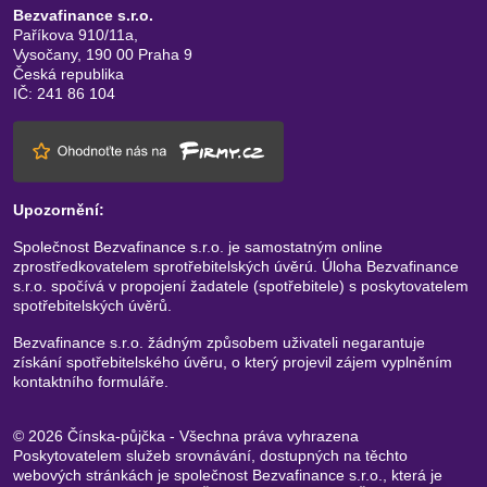
Bezvafinance s.r.o.
Paříkova 910/11a,
Vysočany, 190 00 Praha 9
Česká republika
IČ: 241 86 104
Upozornění:
Společnost Bezvafinance s.r.o. je samostatným online
zprostředkovatelem sprotřebitelských úvěrú. Úloha Bezvafinance
s.r.o. spočívá v propojení žadatele (spotřebitele) s poskytovatelem
spotřebitelských úvěrů.
Bezvafinance s.r.o. žádným způsobem uživateli negarantuje
získání spotřebitelského úvěru, o který projevil zájem vyplněním
kontaktního formuláře.
© 2026 Čínska-půjčka - Všechna práva vyhrazena
Poskytovatelem služeb srovnávání, dostupných na těchto
webových stránkách je společnost Bezvafinance s.r.o., která je