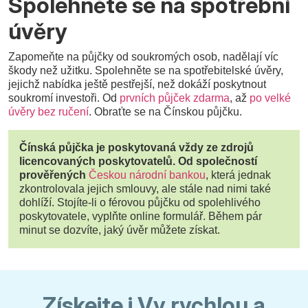
Spolehněte se na spotřební
úvěry
Zapomeňte na půjčky od soukromých osob, nadělají víc
škody než užitku. Spolehněte se na spotřebitelské úvěry,
jejichž nabídka ještě pestřejší, než dokáží poskytnout
soukromí investoři. Od
prvních půjček zdarma
, až
po velké
úvěry bez ručení
. Obraťte se na Čínskou půjčku.
Čínská půjčka je poskytovaná vždy ze zdrojů
licencovaných poskytovatelů. Od společností
prověřených
Českou národní bankou
, která jednak
zkontrolovala jejich smlouvy, ale stále nad nimi také
dohlíží. Stojíte-li o férovou půjčku od spolehlivého
poskytovatele, vyplňte online formulář. Během pár
minut se dozvíte, jaký úvěr můžete získat.
Získejte i Vy rychlou a