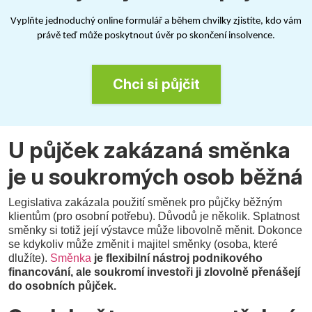
Vyplňte jednoduchý online formulář a během chvilky zjistíte, kdo vám
právě teď může poskytnout úvěr po skončení insolvence.
Chci si půjčit
U půjček zakázaná směnka
je u soukromých osob běžná
Legislativa zakázala použití směnek pro půjčky běžným
klientům (pro osobní potřebu). Důvodů je několik. Splatnost
směnky si totiž její výstavce může libovolně měnit. Dokonce
se kdykoliv může změnit i majitel směnky (osoba, které
dlužíte).
Směnka
je flexibilní nástroj podnikového
financování, ale soukromí investoři ji zlovolně přenášejí
do osobních půjček.