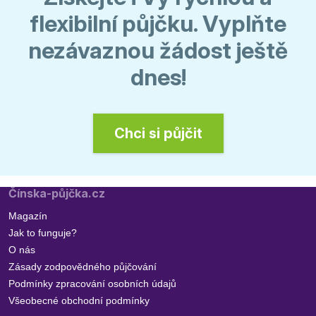
flexibilní půjčku. Vyplňte
nezávaznou žádost ještě
dnes!
Chci si půjčit
Čínska-půjčka.cz
Magazín
Jak to funguje?
O nás
Zásady zodpovědného půjčování
Podmínky zpracování osobních údajů
Všeobecné obchodní podmínky