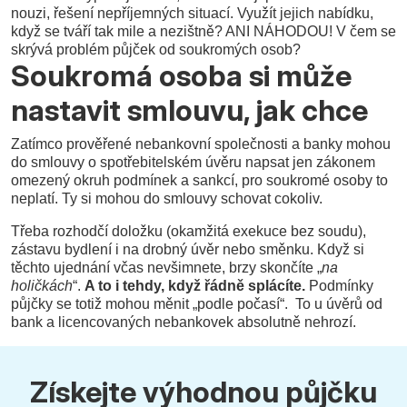
nouzi, řešení nepříjemných situací. Využít jejich nabídku,
když se tváří tak mile a nezištně? ANI NÁHODOU! V čem se
skrývá problém půjček od soukromých osob?
Soukromá osoba si může
nastavit smlouvu, jak chce
Zatímco prověřené nebankovní společnosti a banky mohou
do smlouvy o spotřebitelském úvěru napsat jen zákonem
omezený okruh podmínek a sankcí, pro soukromé osoby to
neplatí. Ty si mohou do smlouvy schovat cokoliv.
Třeba rozhodčí doložku (okamžitá exekuce bez soudu),
zástavu bydlení i na drobný úvěr nebo směnku. Když si
těchto ujednání včas nevšimnete, brzy skončíte „
na
holičkách
“.
A to i tehdy, když řádně splácíte.
Podmínky
půjčky se totiž mohou měnit „podle počasí“. To u úvěrů od
bank a licencovaných nebankovek absolutně nehrozí.
Získejte výhodnou půjčku